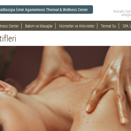
alitasspa İzmir Agamemnon Thermal & Wellness Center
İnciraltı C
info@
lness Center
Bakım ve Masajlar
Hizmetler ve Aktiviteler
Termal Su
SPA Ü
ifleri