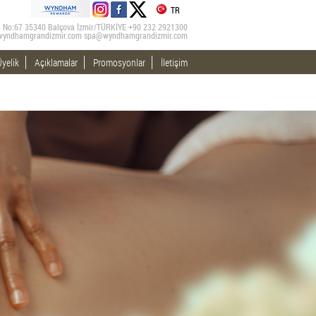
TR
ad. No:67 35340 Balçova İzmir/TÜRKİYE +90 232 2921300
wyndhamgrandizmir.com
spa@wyndhamgrandizmir.com
yelik
Açıklamalar
Promosyonlar
İletişim