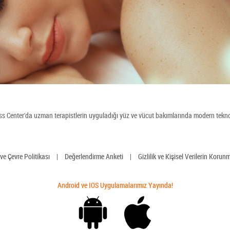
Center'da uzman terapistlerin uyguladığı yüz ve vücut bakımlarında modern teknol
 ve Çevre Politikası
|
Değerlendirme Anketi
|
Gizlilik ve Kişisel Verilerin Korun
Android ve IOS Uygulamalarımız Yayında!